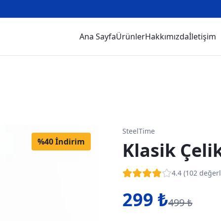
Ana Sayfa
Ürünler
Hakkımızda
İletişim
SteelTime
%
40
İndirim
Klasik Çeli
4.4
(
102
değerl
299
₺
499
₺