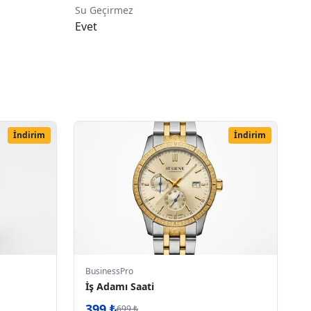
Su Geçirmez
Evet
İndirim
İndirim
BusinessPro
İş Adamı Saati
399
₺
699
₺