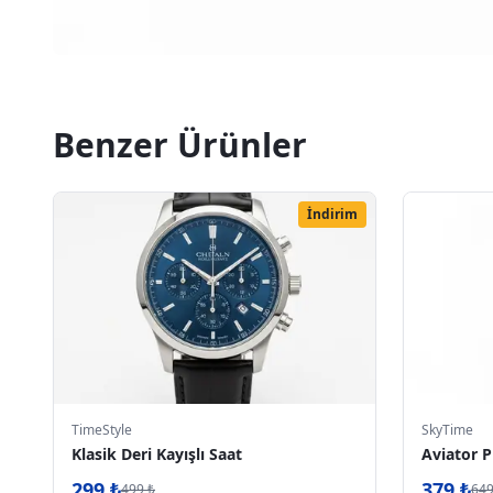
Benzer Ürünler
İndirim
TimeStyle
SkyTime
Klasik Deri Kayışlı Saat
Aviator P
299
₺
379
₺
499
₺
64