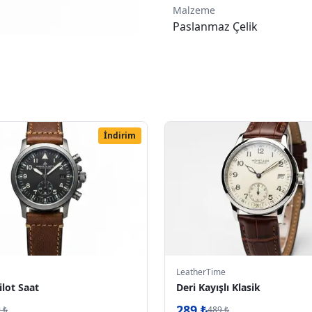
Malzeme
Paslanmaz Çelik
İndirim
LeatherTime
ilot Saat
Deri Kayışlı Klasik
289
₺
9
₺
489
₺