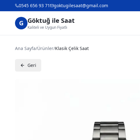
0545 656 93 71
goktugilesaat@gmail.com
Göktuğ ile Saat
G
Kaliteli ve Uygun Fiyatlı
Ana Sayfa
/
Ürünler
/
Klasik Çelik Saat
Geri