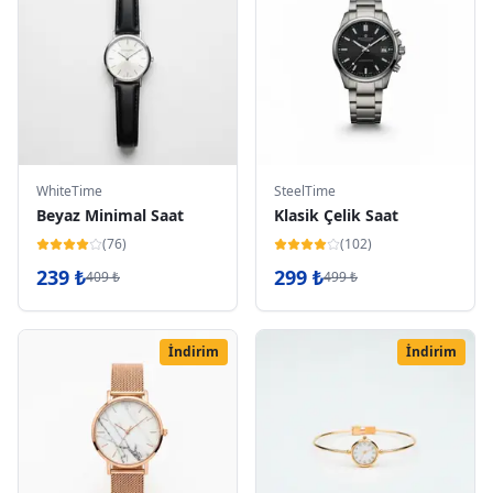
WhiteTime
SteelTime
Beyaz Minimal Saat
Klasik Çelik Saat
(
76
)
(
102
)
239
₺
299
₺
409
₺
499
₺
İndirim
İndirim