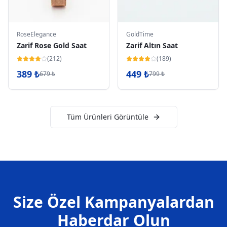
RoseElegance
GoldTime
Zarif Rose Gold Saat
Zarif Altın Saat
(
212
)
(
189
)
389
₺
449
₺
679
₺
799
₺
Tüm Ürünleri Görüntüle
Size Özel Kampanyalardan
Haberdar Olun